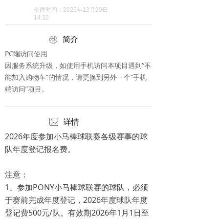
创建时间：
2025年12月29日
14:32
ꁵ
简介
PC端访问使用
因服务系统升级，如使用手机访问本项目遇到“不
能加入购物车”的情况，请更换到另外一个“手机
端访问”项目。
ꂈ
详情
2026年度参加小马棒球联赛各级赛事的球
队年度登记报名费。
注意：
1、参加PONY小马棒球联赛的球队，必须
于赛前完成年度登记，2026年度球队年度
登记费500元/队。有效期2026年1月1日至