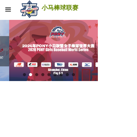
首页
小马棒球联赛
끀
总决赛
关于我们
新闻资讯
e
赛事公告
服务支持
PONY中国
技术文档
2026GBWS